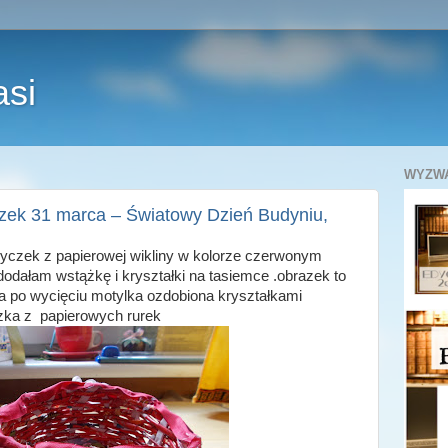
asi
WYZWA
zek 31 marca – Światowy Dzień Budyniu,
zyczek z papierowej wikliny w kolorze czerwonym
odałam wstążkę i kryształki na tasiemce .obrazek to
a po wycięciu motylka ozdobiona kryształkami
czka z papierowych rurek