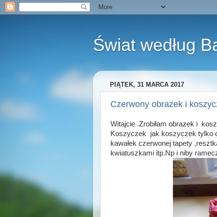
Świat według B
PIĄTEK, 31 MARCA 2017
Czerwony obrazek i koszyc
Witajcie .Zrobiłam obrazek i kos
Koszyczek jak koszyczek tylko d
kawałek czerwonej tapety ,resztk
kwiatuszkami itp.Np i niby rame