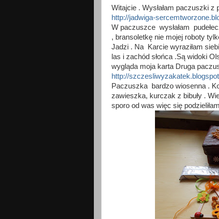
Witajcie . Wysłałam paczuszki z p
http://jadwiga-sercemtworzone.b
W paczuszce wysłałam pudełeczko
, bransoletkę nie mojej roboty ty
Jadzi . Na Karcie wyraziłam siebi
las i zachód słońca .Są widoki Ol
wygląda moja karta Druga paczu
http://szczesliwyzakatek.blogspo
Paczuszka bardzo wiosenna . Ko
zawieszka, kurczak z bibuły . Wi
sporo od was więc się podzieliłam