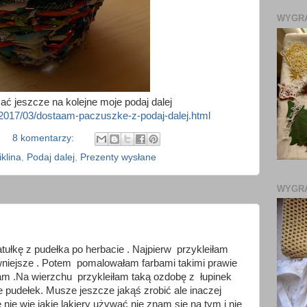
WYGRA
ć jeszcze na kolejne moje podaj dalej
/2017/03/dostaam-paczuszke-z-podaj-dalej.html
8 komentarzy:
klina
,
Podaj dalej
,
Prezenty wysłane
WYGR
atułkę z pudełka po herbacie . Najpierw przykleiłam
wniejsze . Potem pomalowałam farbami takimi prawie
łam .Na wierzchu przykleiłam taką ozdobę z łupinek
ie pudełek. Musze jeszcze jakąś zrobić ale inaczej
ie wie jakie lakiery używać nie znam się na tym i nie