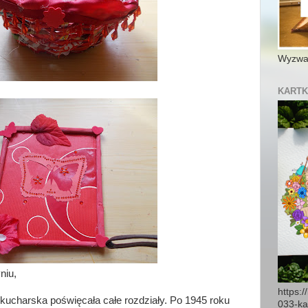
Wyzwan
KARTK
niu,
https:
kucharska poświęcała całe rozdziały. Po 1945 roku
033-ka