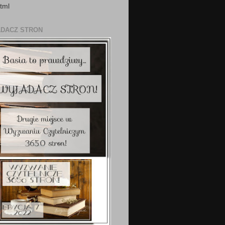
tml
ADACZ STRON