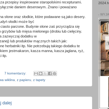
za przepisy inspirowane staropolskimi recepturami.
2024.h
 wyłącznie daniem deserowym. Znano i poważano
- WYJ
ę na słone oraz słodkie, które podawane są jako desery.
udyń słodki może być
b ciasto parzone. Budynie słone zaś przyrządza się
grzybów lub mięsa mielonego (drobiu lub cielęciny.
 zazwyczaj dodatku w
zanej) lub produktów mącznych takich jak:
one herbatniki itp. Nie potrzebują takiego dodatku te
ikiem jestmakaron, kasza manna, kasza jaglana, ryż,
 itp.
7 komentarzy:
wa wiklina
,
z papieru
,
z tapety
 dalej