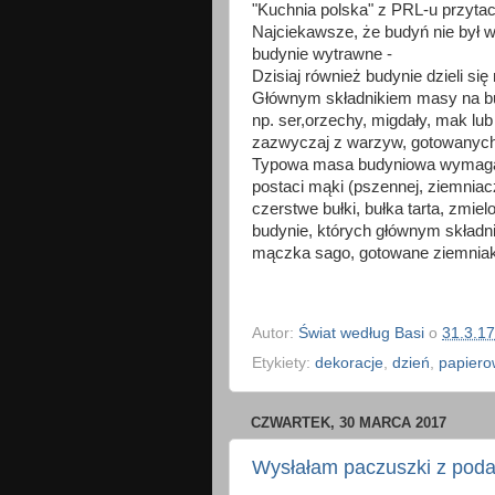
"Kuchnia polska" z PRL-u przytac
Najciekawsze, że budyń nie był
budynie wytrawne -
Dzisiaj również budynie dzieli si
Głównym składnikiem masy na b
np. ser,orzechy, migdały, mak lu
zazwyczaj z warzyw, gotowanych 
Typowa masa budyniowa wymaga
postaci mąki (pszennej, ziemniac
czerstwe bułki, bułka tarta, zmiel
budynie, których głównym składn
mączka sago, gotowane ziemniaki
Autor:
Świat według Basi
o
31.3.17
Etykiety:
dekoracje
,
dzień
,
papiero
CZWARTEK, 30 MARCA 2017
Wysłałam paczuszki z podaj