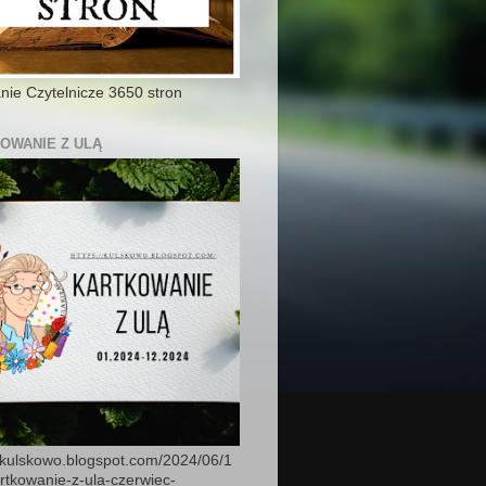
ie Czytelnicze 3650 stron
OWANIE Z ULĄ
//kulskowo.blogspot.com/2024/06/1
rtkowanie-z-ula-czerwiec-