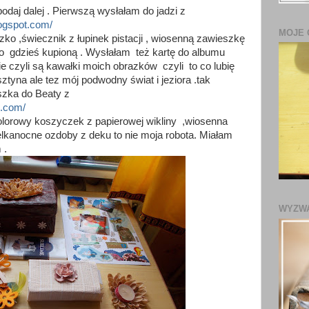
odaj dalej . Pierwszą wysłałam do jadzi z
logspot.com/
MOJE
 ,świecznik z łupinek pistacji , wiosenną zawieszkę
lko gdzieś kupioną . Wysłałam też kartę do albumu
e czyli są kawałki moich obrazków czyli to co lubię
sztyna ale tez mój podwodny świat i jeziora .tak
szka do Beaty z
t.com/
lorowy koszyczek z papierowej wikliny ,wiosenna
elkanocne ozdoby z deku to nie moja robota. Miałam
 .
WYZWA