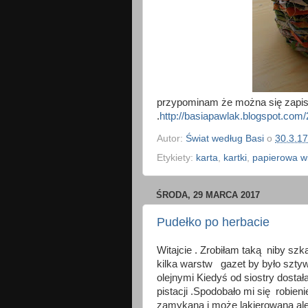
przypominam że można się zapisa
.
http://basiapawlak.blogspot.com
Autor:
Świat według Basi
o
30.3.17
Etykiety:
karta
,
kartki
,
papierowa wi
ŚRODA, 29 MARCA 2017
Pudełko po herbacie
Witajcie . Zrobiłam taką niby szk
kilka warstw gazet by było szty
olejnymi Kiedyś od siostry dosta
pistacji .Spodobało mi się robien
zamykaną i może lakierowana ale n